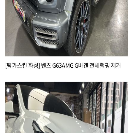
[팀카스킨 화성] 벤츠 G63AMG G바겐 전체랩핑 제거