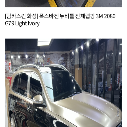
[팀카스킨 화성] 폭스바겐 뉴비틀 전체랩핑 3M 2080
G79 Light Ivory