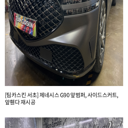
[팀카스킨 서초] 제네시스 G90 앞범퍼, 사이드스커트,
앞휀다 재시공