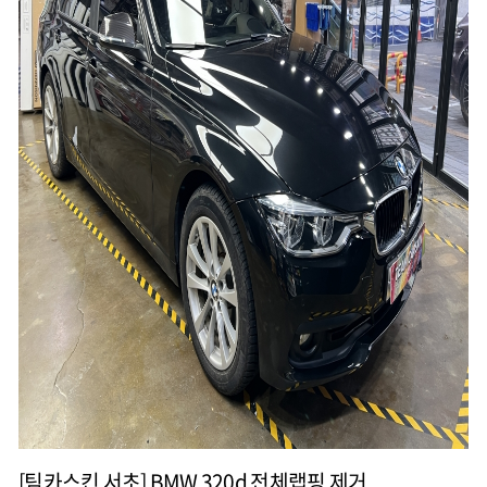
[팀카스킨 서초] BMW 320d 전체랩핑 제거