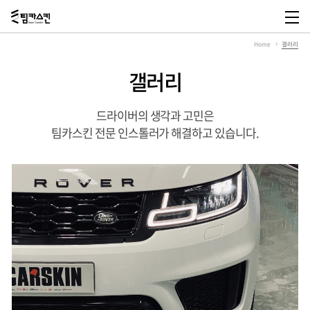
팀
카
메
스
뉴
Home
갤러리
킨,
열
Team
기
Carskin
갤러리
드라이버의 생각과 고민은
팀카스킨 전문 인스톨러가 해결하고 있습니다.