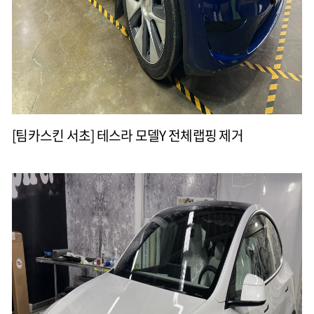
[팀카스킨 서초] 테스라 모델Y 전체랩핑 제거