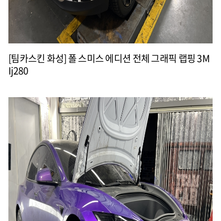
[팀카스킨 화성] 폴 스미스 에디션 전체 그래픽 랩핑 3M
Ij280