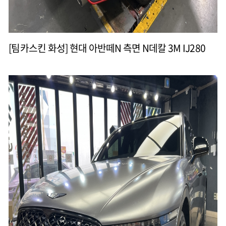
[팀카스킨 화성] 현대 아반떼N 측면 N데칼 3M IJ280