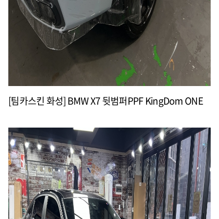
[팀카스킨 화성] BMW X7 뒷범퍼PPF KingDom ONE