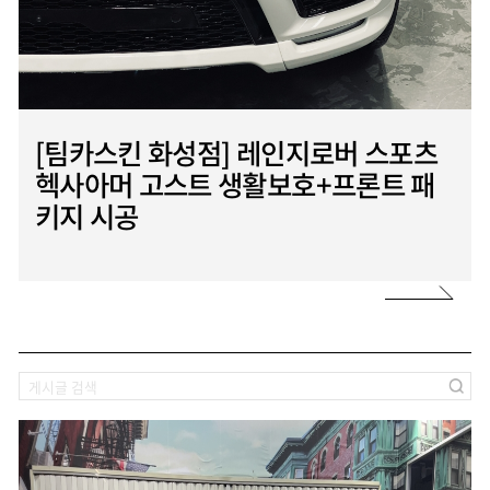
바
로
[팀카스킨 화성점] 레인지로버 스포츠
가
기
헥사아머 고스트 생활보호+프론트 패
키지 시공
검
색