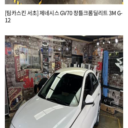
[팀카스킨 서초] 제네시스 GV70 창틀크롬딜리트 3M G-
12